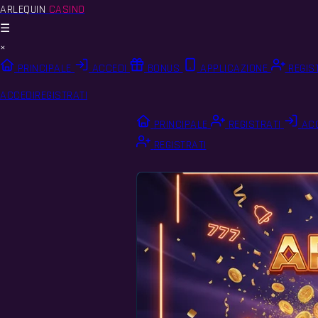
ARLEQUIN
CASINO
☰
×
PRINCIPALE
ACCEDI
BONUS
APPLICAZIONE
REGIS
ACCEDI
REGISTRATI
PRINCIPALE
REGISTRATI
AC
REGISTRATI