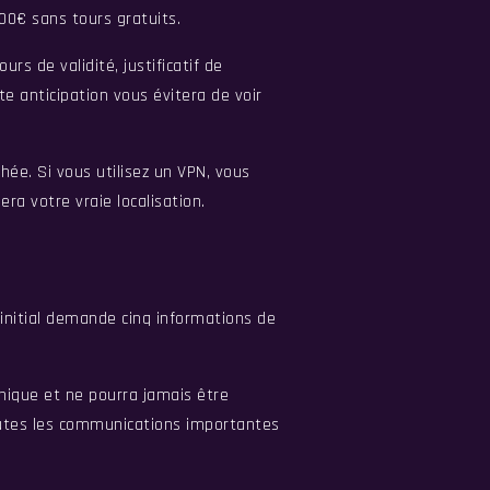
00€ sans tours gratuits.
s de validité, justificatif de
te anticipation vous évitera de voir
hée. Si vous utilisez un VPN, vous
era votre vraie localisation.
 initial demande cinq informations de
unique et ne pourra jamais être
outes les communications importantes