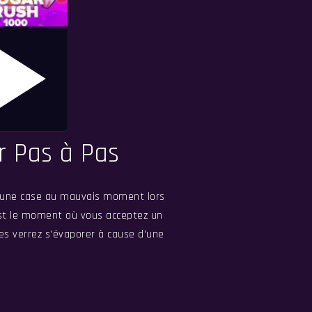
r Pas à Pas
é une case au mauvais moment lors
'est le moment où vous acceptez un
es verrez s'évaporer à cause d'une