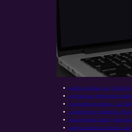
Avant de Cliquer sur "S'inscrire
Le Processus d'Inscription Déco
L'Activation du Bonus : Les Pièg
La Vérification d'Identité : Pou
Votre Premier Dépôt : Maximis
Configuration du Compte : Les