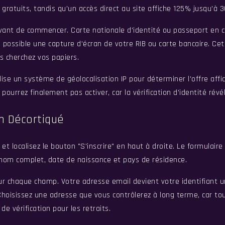
ratuits, tandis qu'un accès direct au site affiche 125% jusqu'à 3
ant de commencer. Carte nationale d'identité ou passeport en cour
i possible une capture d'écran de votre RIB ou carte bancaire. Cet
s cherchez vos papiers.
lise un système de géolocalisation IP pour déterminer l'offre affic
pourrez finalement pas activer, car la vérification d'identité révél
on Décortiqué
t localisez le bouton "S'inscrire" en haut à droite. Le formulaire
 nom complet, date de naissance et pays de résidence.
sur chaque champ. Votre adresse email devient votre identifiant 
Choisissez une adresse que vous contrôlerez à long terme, car t
de vérification pour les retraits.