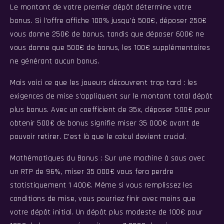
Le montant de votre premier dépôt détermine votre
bonus. Si l'offre affiche 100% jusqu'à 500€, déposer 250€
vous donne 250€ de bonus, tandis que déposer 600€ ne
vous donne que 500€ de bonus, les 100€ supplémentaires
ne générant aucun bonus.
Mais voici ce que les joueurs découvrent trop tard : les
exigences de mise s'appliquent sur le montant total dépôt
plus bonus. Avec un coefficient de 35x, déposer 500€ pour
obtenir 500€ de bonus signifie miser 35 000€ avant de
pouvoir retirer. C'est là que le calcul devient crucial.
Mathématiques du Bonus :
Sur une machine à sous avec
un RTP de 96%, miser 35 000€ vous fera perdre
statistiquement 1 400€. Même si vous remplissez les
conditions de mise, vous pourriez finir avec moins que
votre dépôt initial. Un dépôt plus modeste de 100€ pour