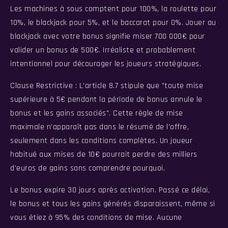
Les machines à sous comptent pour 100%, la roulette pour
10%, le blackjack pour 5%, et le baccarat pour 0%. Jouer au
blackjack avec votre bonus signifie miser 700 000€ pour
valider un bonus de 500€. Irréaliste et probablement
intentionnel pour décourager les joueurs stratégiques.
Clause Restrictive :
L'article 8.7 stipule que "toute mise
supérieure à 5€ pendant la période de bonus annule le
bonus et les gains associés". Cette règle de mise
maximale n'apparaît pas dans le résumé de l'offre,
seulement dans les conditions complètes. Un joueur
habitué aux mises de 10€ pourrait perdre des milliers
d'euros de gains sans comprendre pourquoi.
Le bonus expire 30 jours après activation. Passé ce délai,
le bonus et tous les gains générés disparaissent, même si
vous étiez à 95% des conditions de mise. Aucune