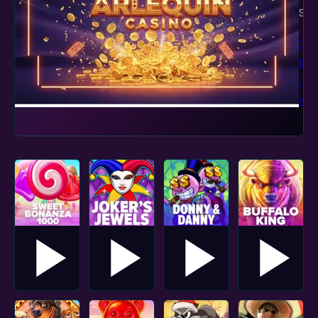
Spi
TAK
BO
| P
NO