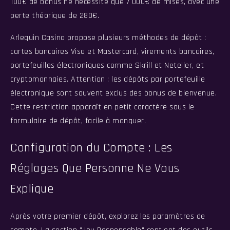
100€ de bonus ne nécessite que 7 000€ de mises, avec une
perte théorique de 280€.
Arlequin Casino propose plusieurs méthodes de dépôt :
cartes bancaires Visa et Mastercard, virements bancaires,
portefeuilles électroniques comme Skrill et Neteller, et
cryptomonnaies. Attention : les dépôts par portefeuille
électronique sont souvent exclus des bonus de bienvenue.
Cette restriction apparaît en petit caractère sous le
formulaire de dépôt, facile à manquer.
Configuration du Compte : Les
Réglages Que Personne Ne Vous
Explique
Après votre premier dépôt, explorez les paramètres de