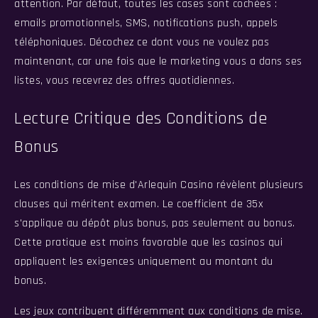
attention. Par défaut, toutes les cases sont cochées :
emails promotionnels, SMS, notifications push, appels
téléphoniques. Décochez ce dont vous ne voulez pas
maintenant, car une fois que le marketing vous a dans ses
listes, vous recevrez des offres quotidiennes.
Lecture Critique des Conditions de
Bonus
Les conditions de mise d'Arlequin Casino révèlent plusieurs
clauses qui méritent examen. Le coefficient de 35x
s'applique au dépôt plus bonus, pas seulement au bonus.
Cette pratique est moins favorable que les casinos qui
appliquent les exigences uniquement au montant du
bonus.
Les jeux contribuent différemment aux conditions de mise.