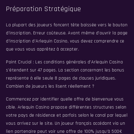
Préparation Stratégique
La plupart des joueurs foncent tête baissée vers le bouton
d'inscription. Erreur coûteuse. Avant même d'ouvrir la page
d'inscription d'Arlequin Casino, vous devez comprendre ce
que vous vous apprêtez à accepter.
Point Crucial :
Les conditions générales d'Arlequin Casino
s'étendent sur 47 pages. La section concernant les bonus
représente à elle seule 8 pages de clauses juridiques.
Combien de joueurs les lisent réellement ?
Commencez par identifier quelle offre de bienvenue vous
cible. Arlequin Casino propose différentes structures selon
votre pays de résidence et parfois selon le canal par lequel
vous arrivez sur le site. Un joueur français accédant via un
lien partenaire peut voir une offre de 100% jusqu'à 500€