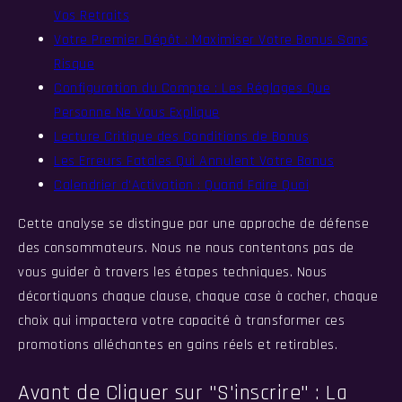
Vos Retraits
Votre Premier Dépôt : Maximiser Votre Bonus Sans
Risque
Configuration du Compte : Les Réglages Que
Personne Ne Vous Explique
Lecture Critique des Conditions de Bonus
Les Erreurs Fatales Qui Annulent Votre Bonus
Calendrier d'Activation : Quand Faire Quoi
Cette analyse se distingue par une approche de défense
des consommateurs. Nous ne nous contentons pas de
vous guider à travers les étapes techniques. Nous
décortiquons chaque clause, chaque case à cocher, chaque
choix qui impactera votre capacité à transformer ces
promotions alléchantes en gains réels et retirables.
Avant de Cliquer sur "S'inscrire" : La