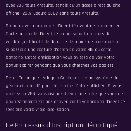
avec 200 tours gratuits, tandis qu'un accès direct au site
affiche 125% jusqu'à 300€ sans tours gratuits.
Préparez vos documents d'identité avant de commencer.
Carte nationale d'identité ou passeport en cours de
validité, justificatif de domicile de moins de trois mois, et
si possible une capture d'écran de votre RIB ou carte
bancaire. Cette anticipation vous évitera de voir votre
bonus expirer pendant que vous cherchez vos papiers.
Détail Technique :
Arlequin Casino utilise un système de
géolocalisation IP pour déterminer l'offre affichée. Si vous
utilisez un VPN, vous risquez de voir une offre que vous ne
pourrez finalement pas activer, car la vérification d'identité
révélera votre vraie localisation.
Le Processus d'Inscription Décortiqué