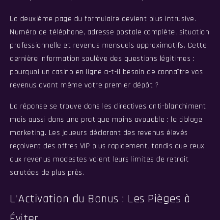
La deuxième page du formulaire devient plus intrusive.
Numéro de téléphone, adresse postale complète, situation
professionnelle et revenus mensuels approximatifs. Cette
dernière information soulève des questions légitimes :
pourquoi un casino en ligne a-t-il besoin de connaître vos
revenus avant même votre premier dépôt ?
La réponse se trouve dans les directives anti-blanchiment,
mais aussi dans une pratique moins avouable : le ciblage
marketing. Les joueurs déclarant des revenus élevés
reçoivent des offres VIP plus rapidement, tandis que ceux
aux revenus modestes voient leurs limites de retrait
scrutées de plus près.
L'Activation du Bonus : Les Pièges à
Éviter